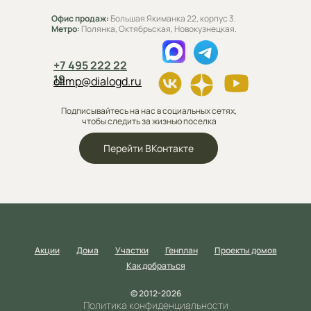
Офис продаж:
Большая Якиманка 22, корпус 3.
Метро:
Полянка, Октябрьская, Новокузнецкая.
+7 495 222 22
19
olimp@dialogd.ru
Подписывайтесь на нас в социальных сетях,
чтобы следить за жизнью поселка
Перейти ВКонтакте
Акции
Дома
Участки
Генплан
Проекты домов
Как добраться
© 2012-2026
Политика конфиденциальности