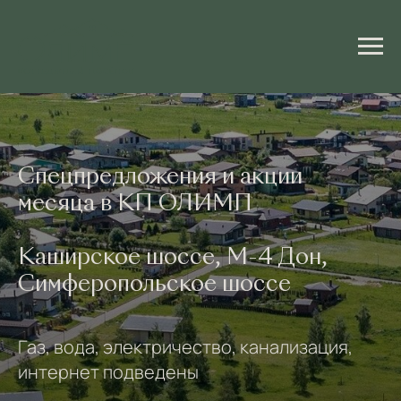
Спецпредложения и акции
месяца в КП ОЛИМП
Каширское шоссе, М-4 Дон,
Симферопольское шоссе
Газ, вода, электричество, канализация,
интернет подведены