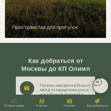
Пространства для прогулок
Как добраться от
Москвы до КП Олимп
Поселок находится в 55 км от
МКАД по Каширскому шоссе
или в 50 км по трассе М-4
ДОН.
Готовые дома
Участки
Генплан
Как добраться
Введите в навигаторе